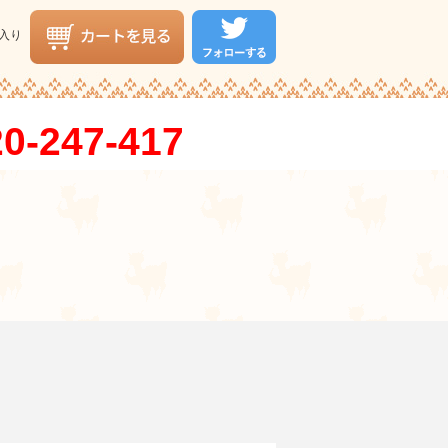
入り
0-247-417