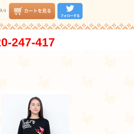
入り
0-247-417