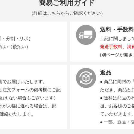
簡易ご利用ガイド
（
詳細はこちらからご確認ください
）
送料・手数料
回・分割・リボ）
上記に関しまし
支払い（後払い）
発送手数料、消
(別ページが開き
返品
後でお届けいたします。
● 商品に同封
は注文フォームの備考欄にご記
ただき、商品と
沿えない場合もございます）
● 送料は商品
けが大幅に遅れる場合は、郵
担、お客様のご
連絡いたします。
ていただきます
● 一部、返品