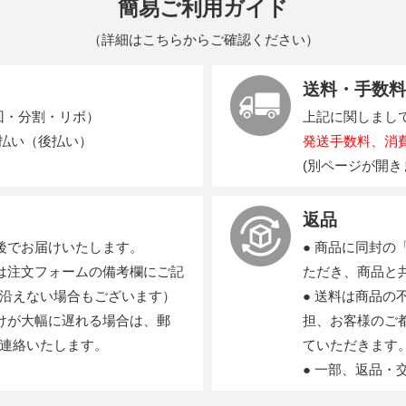
簡易ご利用ガイド
（
詳細はこちらからご確認ください
）
送料・手数料
回・分割・リボ）
上記に関しまし
支払い（後払い）
発送手数料、消
(別ページが開き
返品
後でお届けいたします。
● 商品に同封
は注文フォームの備考欄にご記
ただき、商品と
沿えない場合もございます）
● 送料は商品
けが大幅に遅れる場合は、郵
担、お客様のご
連絡いたします。
ていただきます
● 一部、返品