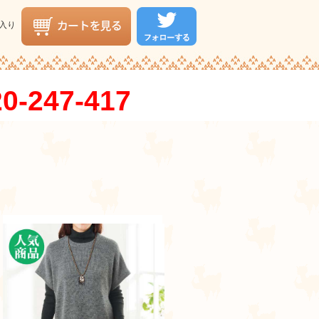
入り
0-247-417