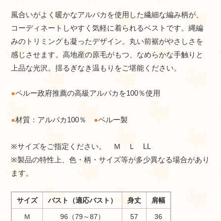
風合いがよく暖かなアルパカを使用した繊細な編み柄が、
コーディネートしやすく気軽に着られるベストです。縄編
みのトリミングも凝ったデザイン。丸い前裾がやさしさを
感じさせます。高地産の原毛がもつ、なめらかな手触りと
上品な光沢。揺るぎなき温もりをご堪能ください。
●
ペルー政府推薦の高級アルパカを100％使用
●
材質：アルパカ100％
●
ペルー製
※サイズをご指定ください。 Ｍ Ｌ LL
※製品の特性上、色・柄・サイズ等が多少異なる場合があり
ます。
サイズ
バスト（適応バスト）
身丈
肩幅
Ｍ
96（79～87）
57
36