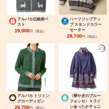
アルパカ伝統柄ベ
ハーフジップアッ
スト
プ スタンドカラー
セーター
19,800
円（税込）
29,700
円（税込）
アルパカ トリミン
〈華やぎのブルー
グカーディガン
フォンセ〉Ａライ
ンあったかチュニ
29,700
円（税込）