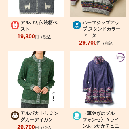
アルパカ伝統柄ベ
ハーフジップアッ
スト
プ スタンドカラー
セーター
19,800
円（税込）
29,700
円（税込）
アルパカ トリミン
〈華やぎのブルー
グカーディガン
フォンセ〉Ａライ
ンあったかチュニ
29,700
円（税込）