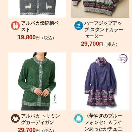
アルパカ伝統柄ベ
ハーフジップアッ
スト
プ スタンドカラー
セーター
19,800
円（税込）
29,700
円（税込）
アルパカ トリミン
〈華やぎのブルー
グカーディガン
フォンセ〉Ａライ
ンあったかチュニ
29,700
円（税込）